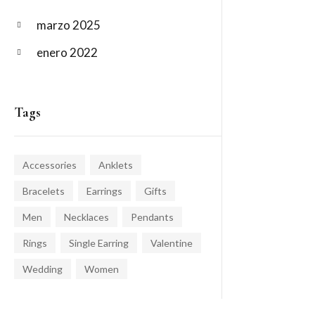
marzo 2025
enero 2022
Tags
Accessories
Anklets
Bracelets
Earrings
Gifts
Men
Necklaces
Pendants
Rings
Single Earring
Valentine
Wedding
Women