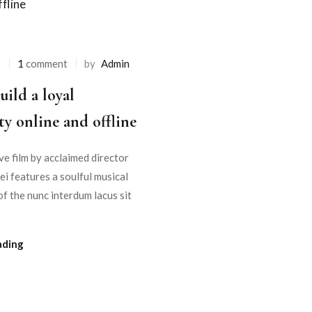
2
1
comment
by
Admin
ild a loyal
y online and offline
e film by acclaimed director
i features a soulful musical
f the nunc interdum lacus sit
ading