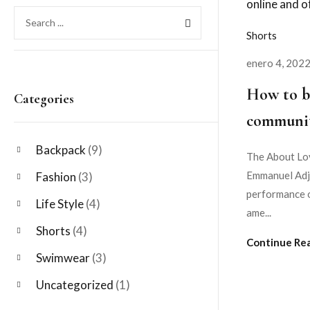
Shorts
enero 4, 202
How to bu
Categories
communit
Backpack
(9)
The About Lov
Emmanuel Adje
Fashion
(3)
performance o
Life Style
(4)
ame...
Shorts
(4)
Continue Re
Swimwear
(3)
Uncategorized
(1)