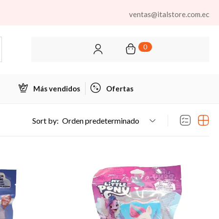
ventas@italstore.com.ec
0
Más vendidos
Ofertas
Sort by:
Orden predeterminado