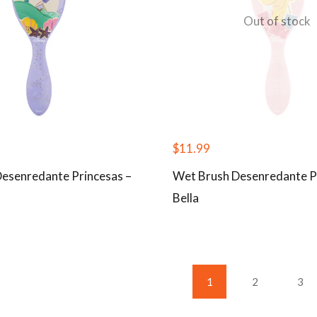
Out of stock
$
11.99
esenredante Princesas –
Wet Brush Desenredante P
Bella
1
2
3