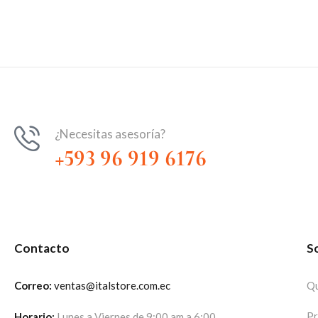
¿Necesitas asesoría?
+593 96 919 6176
Contacto
S
Correo:
ventas@italstore.com.ec
Qu
Pr
Horario:
Lunes a Viernes de 9:00 am a 6:00