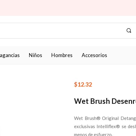
ragancias
Niños
Hombres
Accesorios
$
12.32
Wet Brush Desenre
Wet Brush® Original Detangle
exclusivas Intelliflex® se d
menos de esfuerzo.