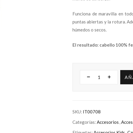
Funciona de maravilla en todo
puntas abiertas y la rotura. A
húmedos o secos.
El resultado: cabello 100% fel
AÑ
SKU:
IT00708
Categorías:
Accesorios
,
Acces
Etiquetas:
Accesorios Kids
,
Ca