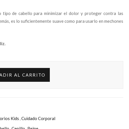
 tipo de cabello para minimizar el dolor y proteger contra las
demás, es lo suficientemente suave como para usarlo en mechones
iz.
ADIR AL CARRITO
orios Kids
,
Cuidado Corporal
bello
,
Cepillo
,
Peine