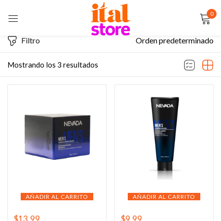
0
Sign in
Filtro
Orden predeterminado
Mostrando los 3 resultados
Remember me
Lost password?
LOG IN
CREATE AN ACCOUNT
AÑADIR AL CARRITO
AÑADIR AL CARRITO
$
13.99
$
9.99