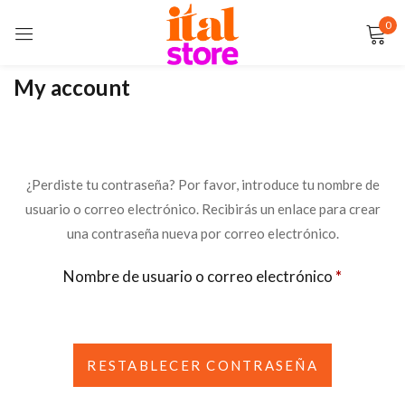
0
Sign in
My account
Remember me
Lost password?
¿Perdiste tu contraseña? Por favor, introduce tu nombre de
usuario o correo electrónico. Recibirás un enlace para crear
LOG IN
una contraseña nueva por correo electrónico.
CREATE AN ACCOUNT
Nombre de usuario o correo electrónico
*
RESTABLECER CONTRASEÑA