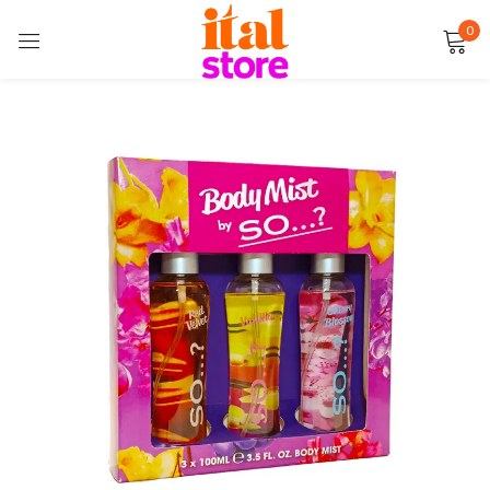
0
Sign in
Remember me
Lost password?
LOG IN
CREATE AN ACCOUNT