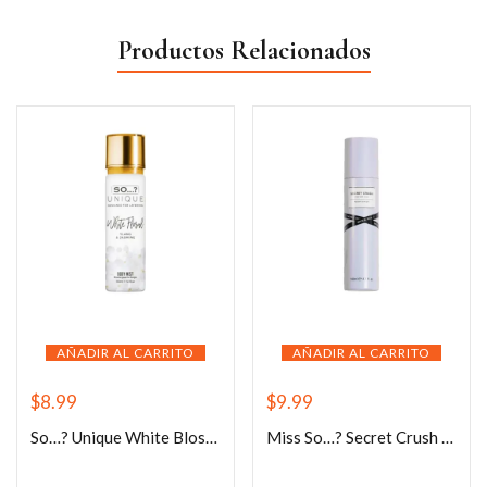
Productos Relacionados
AÑADIR AL CARRITO
AÑADIR AL CARRITO
$
8.99
$
9.99
So…? Unique White Blossom 150ml
Miss So…? Secret Crush Perfume Mist 140ml