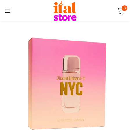
0
Sign in
Remember me
Lost password?
LOG IN
CREATE AN ACCOUNT