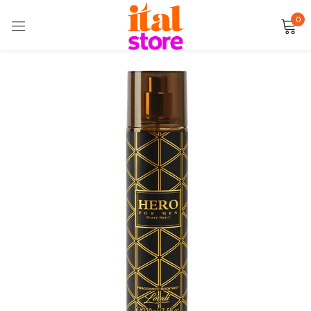
0
Sign in
Remember me
Lost password?
LOG IN
CREATE AN ACCOUNT