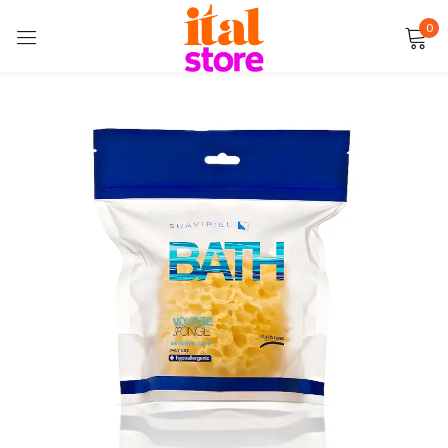
0
Sign in
Remember me
Lost password?
LOG IN
CREATE AN ACCOUNT