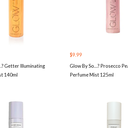
$
9.99
? Getter Illuminating
Glow By So…? Prosecco Pe
st 140ml
Perfume Mist 125ml