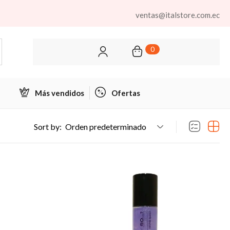
ventas@italstore.com.ec
0
Más vendidos
Ofertas
Sort by:
Orden predeterminado