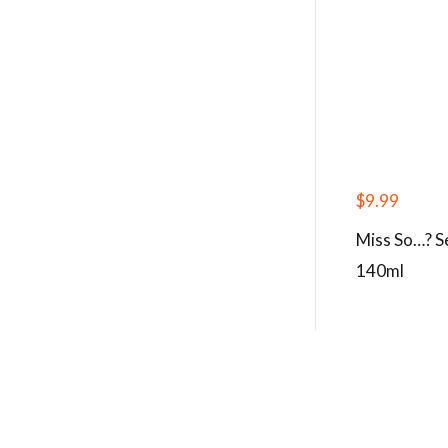
$
9.99
Miss So…? S
140ml