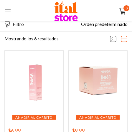
0
Sign in
Filtro
Orden predeterminado
Mostrando los 6 resultados
Remember me
Lost password?
LOG IN
CREATE AN ACCOUNT
AÑADIR AL CARRITO
AÑADIR AL CARRITO
$
6.99
$
9.99