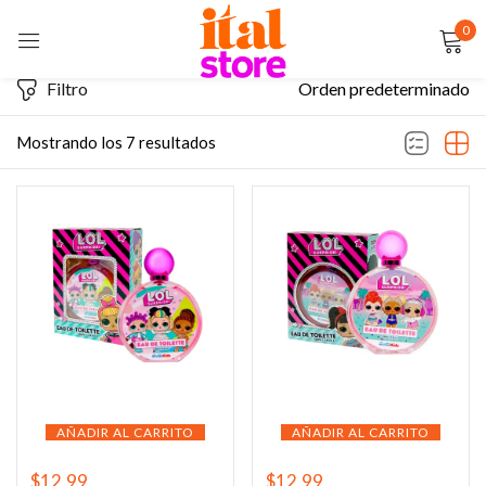
0
Sign in
Filtro
Orden predeterminado
Mostrando los 7 resultados
Remember me
Lost password?
LOG IN
CREATE AN ACCOUNT
AÑADIR AL CARRITO
AÑADIR AL CARRITO
$
12.99
$
12.99