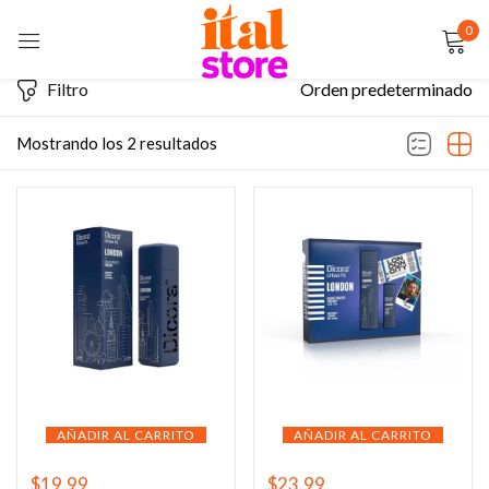
0
Sign in
Filtro
Orden predeterminado
Mostrando los 2 resultados
Remember me
Lost password?
LOG IN
CREATE AN ACCOUNT
AÑADIR AL CARRITO
AÑADIR AL CARRITO
$
19.99
$
23.99